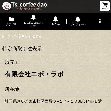
カート
Ts coffee daoにつ
カテゴリ
Ts Cafe
プロフィール
いて
>
特定商取引法表示
ホーム
特定商取引法表示
販売主
有限会社エボ・ラボ
所在地
埼玉県さいたま市桜区西堀６−１７−１０JBCビル１階