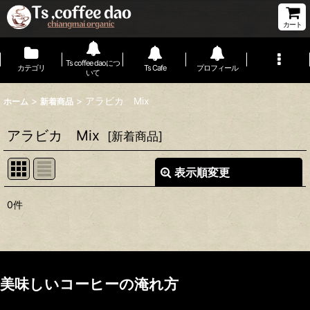
カート
Ts coffee daoにつ
カテゴリ
Ts Cafe
プロフィール
いて
>
>
アラビカ Mix
ホーム
新着商品
アラビカ Mix
[
新着商品
]
表示順変更
閉じる
0
件
表示数
:
並び順
:
美味しいコーヒーの淹れ方
絞り込む