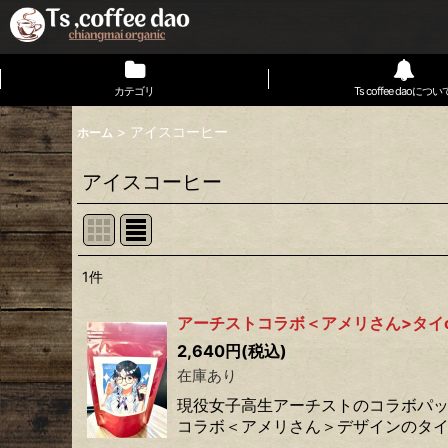
カテゴリ
Ts coffee daoについ
>
アイスコーヒー
ホーム
アイスコーヒー
1
件
表示数
:
アーチストコラボ＜アメリさん>タイc
並び順
:
2,640
円
(税込)
在庫あり
現役女子高生アーチストのコラボパッ
コラボ＜アメリさん＞デザインのタイ