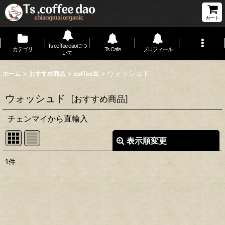
カート
Ts coffee daoにつ
カテゴリ
Ts Cafe
プロフィール
いて
>
>
>
ウォッシュド
ホーム
おすすめ商品
coffee豆
ウォッシュド
[
おすすめ商品
]
チェンマイから直輸入
表示順変更
閉じる
1
件
表示数
:
並び順
:
絞り込む