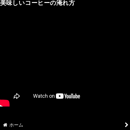
美味しいコーヒーの淹れ方
ウォッシュド
ハニー
ウオッシュでもハニーでもok
chaicafe kitayama アーティストコラボ
ホーム