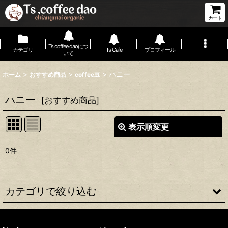
カート
Ts coffee daoにつ
カテゴリ
Ts Cafe
プロフィール
いて
>
>
>
ハニー
ホーム
おすすめ商品
coffee豆
ハニー
[
おすすめ商品
]
表示順変更
閉じる
0
件
表示数
:
並び順
:
カテゴリで絞り込む
絞り込む
coffee豆 (全商品)