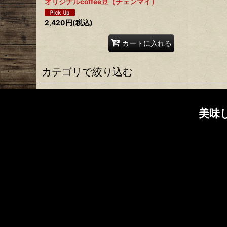
オリジナルcoffee豆（チェンマイ）
2,420
円
(税込)
カートに入れる
カテゴリで絞り込む
coffee豆 (全商品)
美味
ウォッシュド
ハニー
ウオッシュでもハニーでもok
chaicafe kitayama アーティストコラボ