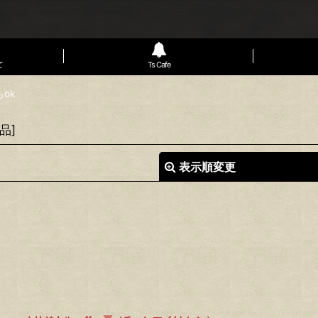
て
Ts Cafe
ok
品
]
表示順変更
絞り込む