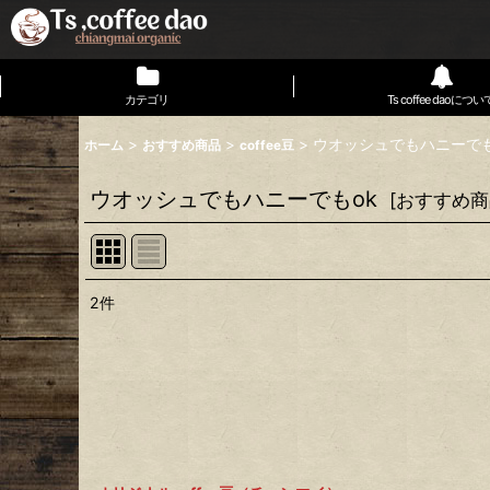
カテゴリ
Ts coffee daoについ
>
>
>
ウオッシュでもハニーでも
ホーム
おすすめ商品
coffee豆
ウオッシュでもハニーでもok
[
おすすめ商
2
件
表示数
:
並び順
: